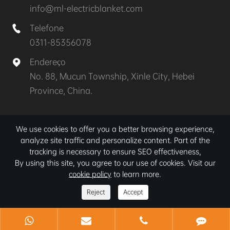
info@ml-electricblanket.com
Telefone

0311-85356078
Endereço

No. 88, Mucun Township, Xinle City, Hebei
Province, China.
Direitos autorais©
Xinle MuLan Electrical Appliances
We use cookies to offer you a better browsing experience,
Co., Ltd.
Todos os direitos reservados.
analyze site traffic and personalize content. Part of the
tracking is necessary to ensure SEO effectiveness,
Sitemap
|
Política de Privacidade
By using this site, you agree to our use of cookies. Visit our
cookie policy
to learn more.
Reject
Accept