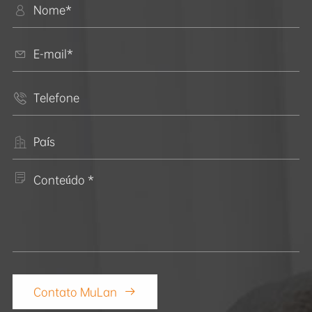





Contato MuLan
