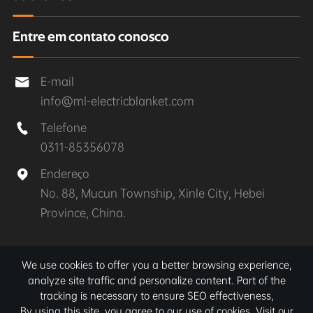
Entre em contato conosco
E-mail

info@ml-electricblanket.com
Telefone

0311-85356078
Endereço

No. 88, Mucun Township, Xinle City, Hebei
Province, China.
Direitos autorais©
Xinle MuLan Electrical Appliances
We use cookies to offer you a better browsing experience,
Co., Ltd.
Todos os direitos reservados.
analyze site traffic and personalize content. Part of the
tracking is necessary to ensure SEO effectiveness,
Sitemap
|
Política de Privacidade
By using this site, you agree to our use of cookies. Visit our