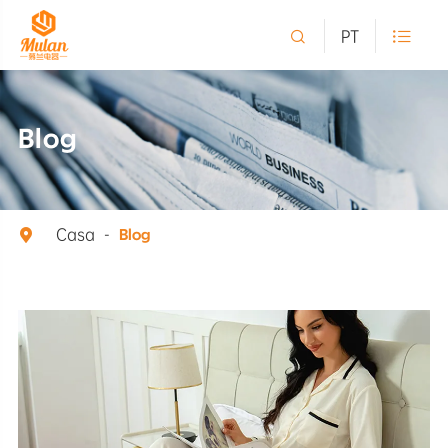

PT

Blog
Casa

Blog