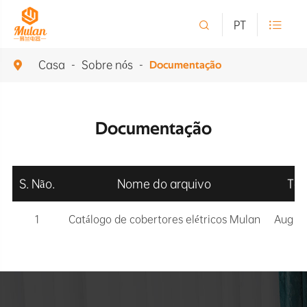

PT

Casa
Sobre nós

Documentação
Documentação
S. Não.
Nome do arquivo
Te
1
Catálogo de cobertores elétricos Mulan
Aug 15