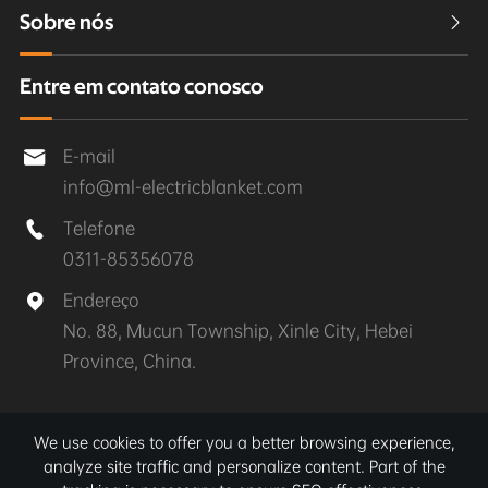
Sobre nós

Entre em contato conosco
E-mail

info@ml-electricblanket.com
Telefone

0311-85356078
Endereço

No. 88, Mucun Township, Xinle City, Hebei
Province, China.
Direitos autorais©
Xinle MuLan Electrical Appliances
We use cookies to offer you a better browsing experience,
Co., Ltd.
Todos os direitos reservados.
analyze site traffic and personalize content. Part of the