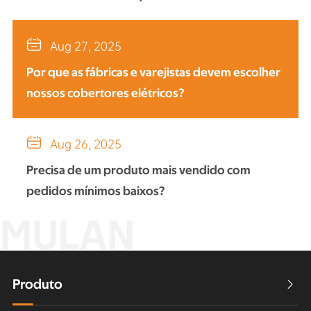

Aug 27, 2025
Por que as fábricas e varejistas devem escolher
nossos cobertores elétricos?

Aug 26, 2025
Precisa de um produto mais vendido com
pedidos mínimos baixos?
MULAN
Produto
