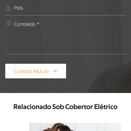


Contato MuLan

Relacionado Sob Cobertor Elétrico