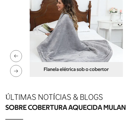

Poliéster elétrico sob cobertor
Flanela elétrica

ÚLTIMAS NOTÍCIAS & BLOGS
SOBRE COBERTURA AQUECIDA MULAN