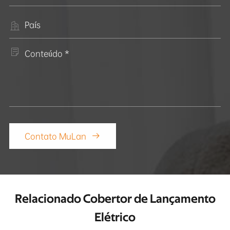


Contato MuLan

Relacionado Cobertor de Lançamento
Elétrico