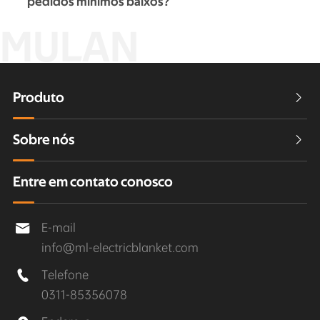
pedidos mínimos baixos?
MULAN
Produto

Sobre nós

Entre em contato conosco
E-mail

info@ml-electricblanket.com
Telefone

0311-85356078